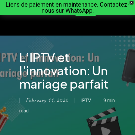
Liens de paiement en maintenance. Contactez-
X
Skip
Menu
nous sur WhatsApp.
Découvrir
to
main
content
L’IPTV et
l’innovation: Un
mariage parfait
February 11, 2026
IPTV
9 min
read