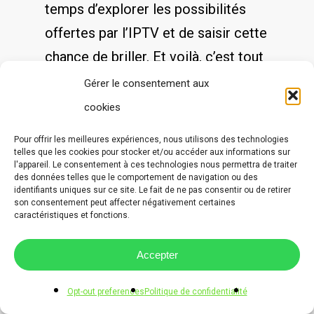
temps d’explorer les possibilités
offertes par⁣ l’IPTV et de saisir cette
chance​ de briller. Et voilà, c’est tout
⁣pour cet article sur ⁢”L’IPTV et
Gérer le consentement aux
⁤l’innovation: Un mariage parfait”!
cookies
J’espère que vous avez aimé
Pour offrir les meilleures expériences, nous utilisons des technologies
découvrir comment cette
telles que les cookies pour stocker et/ou accéder aux informations sur
l'appareil. Le consentement à ces technologies nous permettra de traiter
technologie révolutionnaire a su se
des données telles que le comportement de navigation ou des
identifiants uniques sur ce site. Le fait de ne pas consentir ou de retirer
marier harmonieusement avec les
son consentement peut affecter négativement certaines
caractéristiques et fonctions.
avancées de l’innovation.
Accepter
Grâce à l’IPTV, nous sommes
désormais ⁤immergés dans un
Opt-out preferences
Politique de confidentialité