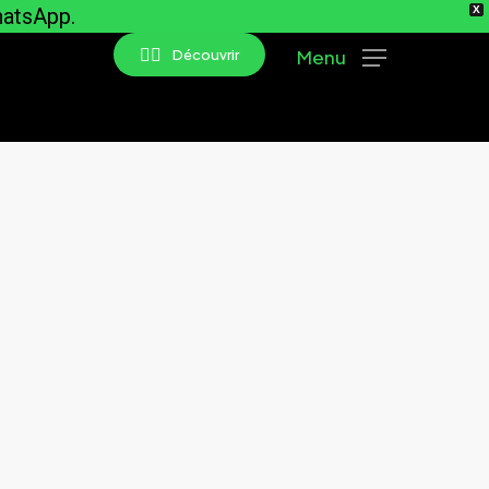
hatsApp.
X
👇🏻
Menu
Découvrir