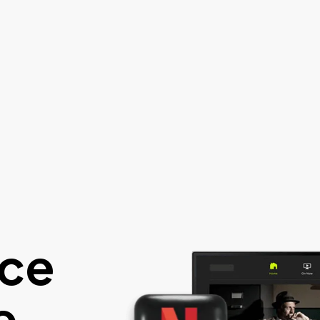
nce
e