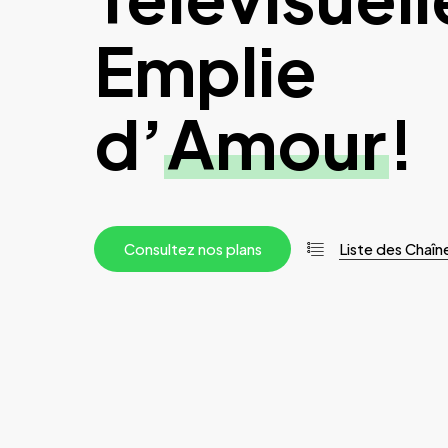
Emplie
d’
Amour
!
C
o
n
s
u
l
t
e
z
n
o
s
p
l
a
n
s
Liste des Chaîn