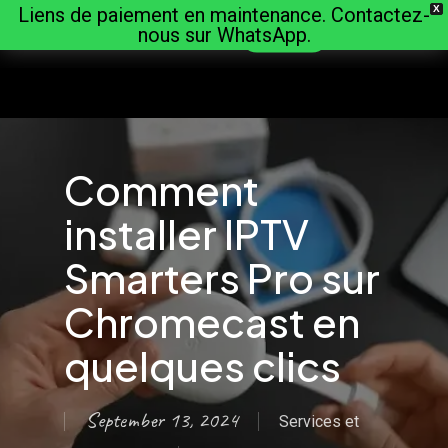
Liens de paiement en maintenance. Contactez-
X
Skip
Menu
nous sur WhatsApp.
Découvrir
to
main
content
Comment
installer IPTV
Smarters Pro sur
Chromecast en
quelques clics
September 13, 2024
Services et