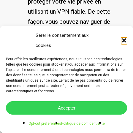
protéger ​votre⁣ vie privée en‍
utilisant un VPN​ fiable.​ De cette
‌façon,​ vous pouvez naviguer ⁢de
manière anonyme et sécurisée,
Gérer le consentement aux
sans divulguer vos informations⁢
cookies
personnelles.
Pour offrir les meilleures expériences, nous utilisons des technologies
Mettez‍ à⁣ jour régulièrement
telles que les cookies pour stocker et/ou accéder aux informations sur
l'appareil. Le consentement à ces technologies nous permettra de traiter
vos ‌logiciels :
⁣ Pour ​éviter les ​
des données telles que le comportement de navigation ou des
identifiants uniques sur ce site. Le fait de ne pas consentir ou de retirer
problèmes de compatibilité et
son consentement peut affecter négativement certaines
caractéristiques et fonctions.
‌de sécurité, assurez-vous de
garder à jour ⁣votre
système
Accepter
⁤d’exploitation
, votre navigateur
et votre⁢ lecteur multimédia. ‍Les
Opt-out preferences
Politique de confidentialité